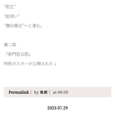
“附立”
“総浚い”
“舞台稽古”へと進む。
第二部
『新門辰五郎』
特別ポスターが公開された↓
Permalink
by 亀蔵
at 00:05
2023.07.29