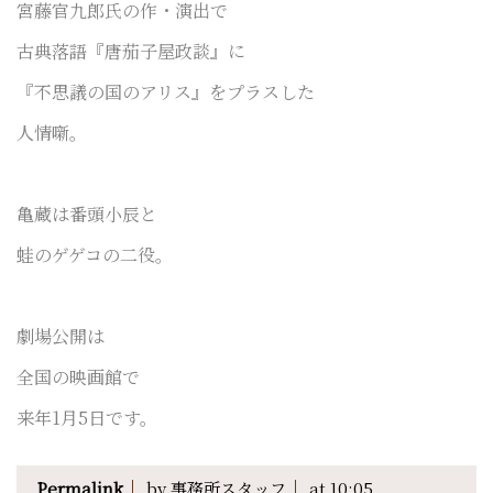
宮藤官九郎氏の作・演出で
古典落語『唐茄子屋政談』に
『不思議の国のアリス』をプラスした
人情噺。
亀蔵は番頭小辰と
蛙のゲゲコの二役。
劇場公開は
全国の映画館で
来年1月5日です。
Permalink
by 事務所スタッフ
at 10:05