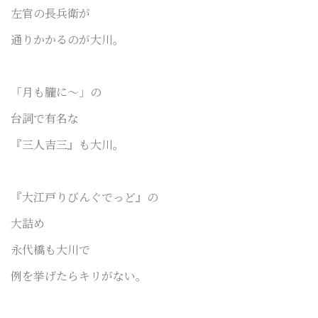
左官の長兵衛が
通りかかるのが大川。
「月も朧に〜」の
台詞で有名な
『三人吉三』も大川。
『大江戸りびんぐでっど』の
大詰め
永代橋も大川で
例を挙げたらキリがない。