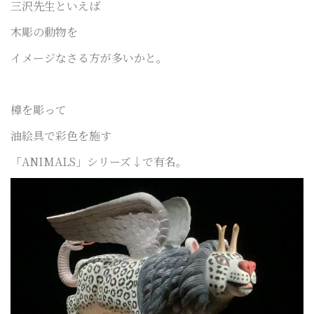
三沢先生といえば
木彫の動物を
イメージなさる方が多いかと。
樟を彫って
油絵具で彩色を施す
「ANIMALS」シリーズ↓で有名。