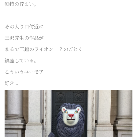
独特の佇まい。
その入り口付近に
三沢先生の作品が
まるで三越のライオン！？のごとく
鎮座している。
こういうユーモア
好き↓