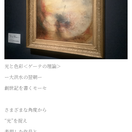
光と色彩＜ゲーテの理論＞
ー大洪水の翌朝ー
創世記を書くモーセ
さまざまな角度から
“光”を捉え
表現した作品と