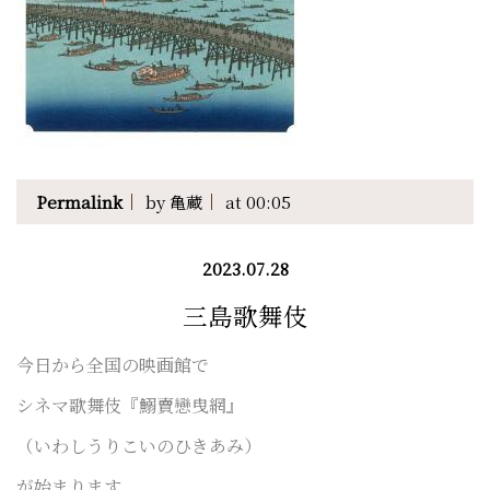
Permalink
by 亀蔵
at 00:05
2023.07.28
三島歌舞伎
今日から全国の映画館で
シネマ歌舞伎『鰯賣戀曳網』
（いわしうりこいのひきあみ）
が始まります。