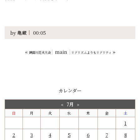
by
亀蔵
00:05
«
main
»
隅田川花火大会
リアリズムよりもリアリティ
カレンダー
7月
«
»
日
月
火
水
木
金
土
1
2
3
4
5
6
7
8