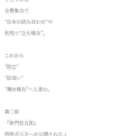
全員集合で
“台本の読み合わせ”や
別班で“立ち稽古”。
これから
“附立”
“総浚い”
“舞台稽古”へと進む。
第二部
『新門辰五郎』
特別ポスターが公開された↓