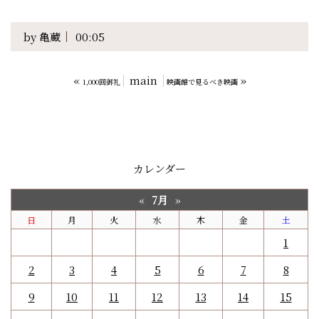
by
亀蔵
00:05
«
main
»
1,000回御礼
映画館で見るべき映画
カレンダー
7月
«
»
日
月
火
水
木
金
土
1
2
3
4
5
6
7
8
9
10
11
12
13
14
15