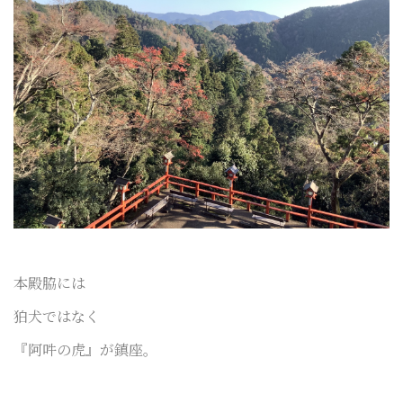
本殿脇には
狛犬ではなく
『阿吽の虎』が鎮座。