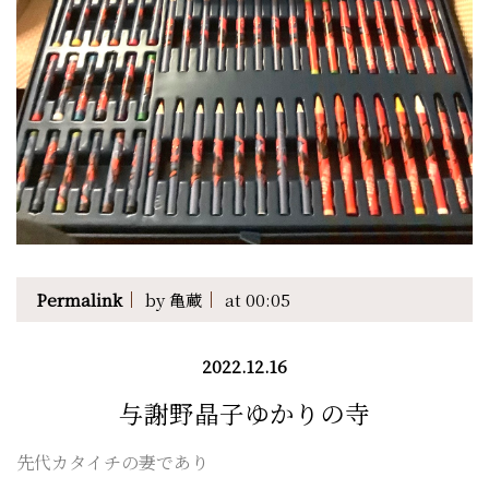
Permalink
by 亀蔵
at 00:05
2022.12.16
与謝野晶子ゆかりの寺
先代カタイチの妻であり