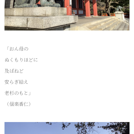
「おん母の
ぬくもりほどに
及ばねど
安らぎ給え
老杉のもと」
（信楽香仁）