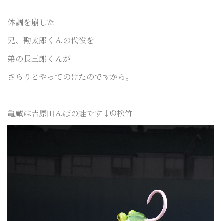
体調を崩した
兄、勘太郎くんの代役を
弟の長三郎くんが
さらりとやってのけたのですから。
亀蔵は吉原田んぼの蛙です↓©︎松竹