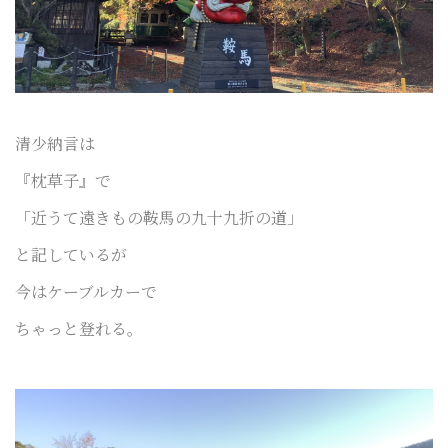
清少納言は
『枕草子』で
「近うて遠きもの鞍馬の九十九折の道」
と記しているが
今はケーブルカーで
ちゃっと登れる。