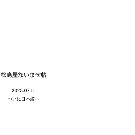
松島屋ないまぜ帖
2025.07.11
ついに日本館へ