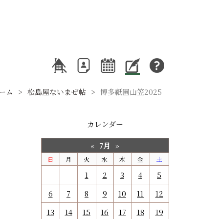
ーム
松島屋ないまぜ帖
博多祇園山笠2025
カレンダー
7月
«
»
日
月
火
水
木
金
土
1
2
3
4
5
6
7
8
9
10
11
12
13
14
15
16
17
18
19