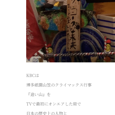
KBCは
博多祇園山笠のクライマックス行事
『追い山』を
TVで最初に
オンエアした局で
日本の歴史上の人物と