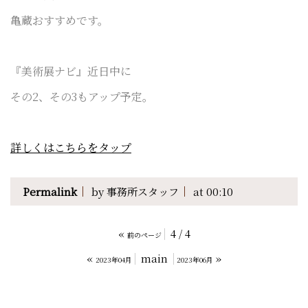
亀蔵おすすめです。
『美術展ナビ』近日中に
その2、その3もアップ予定。
詳しくはこちらをタップ
Permalink
by 事務所スタッフ
at 00:10
«
4 / 4
前のページ
«
main
»
2023年04月
2023年06月