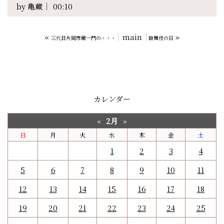
by
亀蔵
00:10
«
main
»
三代目片岡市蔵一門の・・・
歌舞伎の日
カレンダー
2月
«
»
日
月
火
水
木
金
土
1
2
3
4
5
6
7
8
9
10
11
12
13
14
15
16
17
18
19
20
21
22
23
24
25