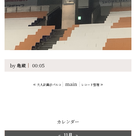
by
亀蔵
00:05
«
main
»
大人計画＠パルコ
レコード整理
カレンダー
11月
«
»