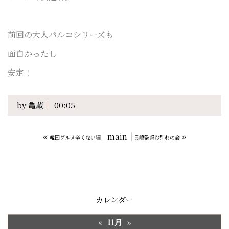
前回の大人パルコシリーズも
面白かったし
安定！
by
亀蔵
00:05
«
main
»
韓国グルメ辛くない編
長嶋監督お別れの会
カレンダー
11月
«
»