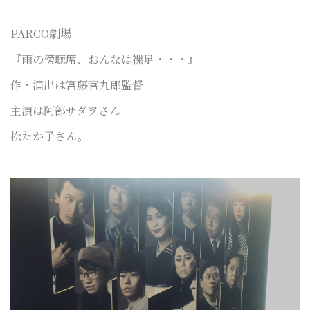
PARCO劇場
『雨の傍聴席、おんなは裸足・・・』
作・演出は宮藤官九郎監督
主演は阿部サダヲさん
松たか子さん。