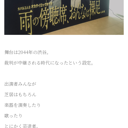
舞台は2044年の渋谷。
裁判が中継される時代になったという設定。
出演者みんなが
芝居はもちろん
楽器を演奏したり
歌ったり
とにかく芸達者。