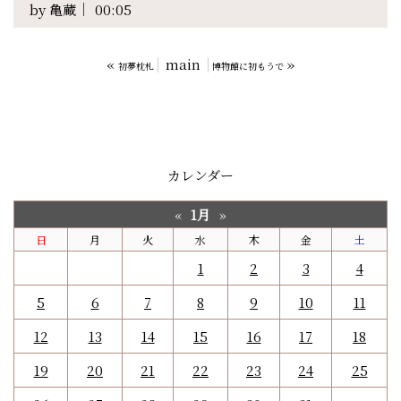
by
亀蔵
00:05
«
main
»
初夢枕札
博物館に初もうで
カレンダー
1月
«
»
日
月
火
水
木
金
土
1
2
3
4
5
6
7
8
9
10
11
12
13
14
15
16
17
18
19
20
21
22
23
24
25