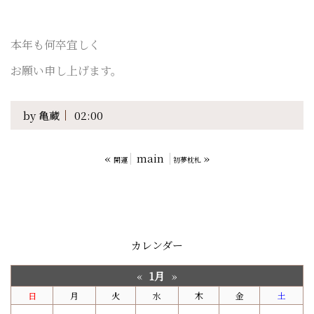
本年も何卒宜しく
お願い申し上げます。
by
亀蔵
02:00
«
main
»
開運
初夢枕札
カレンダー
1月
«
»
日
月
火
水
木
金
土