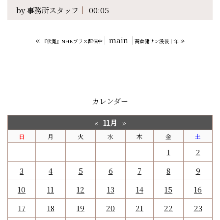
by
事務所スタッフ
00:05
«
main
»
『俊寛』NHKプラス配信中
高倉健サン没後十年
カレンダー
11月
«
»
日
月
火
水
木
金
土
1
2
3
4
5
6
7
8
9
10
11
12
13
14
15
16
17
18
19
20
21
22
23