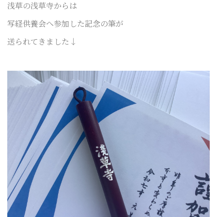
浅草の浅草寺からは
写経供養会へ参加した
記念
の筆が
送られてきました
↓