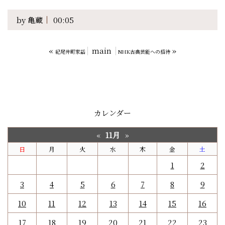
by
亀蔵
00:05
«
main
»
紀尾井町家話
NHK古典芸能への招待
カレンダー
11月
«
»
日
月
火
水
木
金
土
1
2
3
4
5
6
7
8
9
10
11
12
13
14
15
16
17
18
19
20
21
22
23