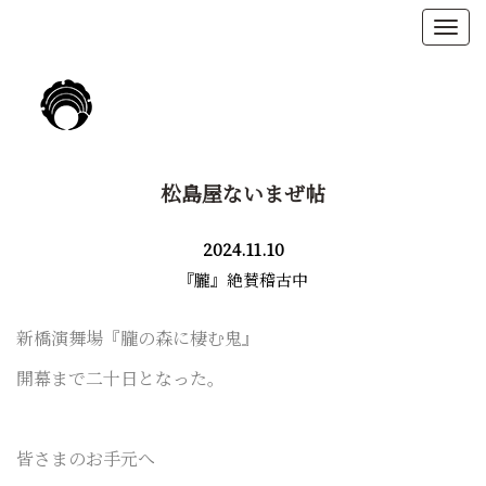
松島屋ないまぜ帖
2024.11.10
『朧』絶賛稽古中
新橋演舞場『朧の森に棲む鬼』
開幕まで二十日となった。
皆さまのお手元へ