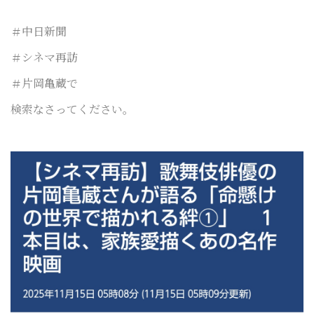
＃中日新聞
＃シネマ再訪
＃片岡亀蔵で
検索なさってください。