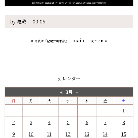
by
亀蔵
00:05
«
main
»
今夜は『紀尾井町家話』
上野でミロ
カレンダー
3月
«
»
日
月
火
水
木
金
土
1
2
3
4
5
6
7
8
9
10
11
12
13
14
15