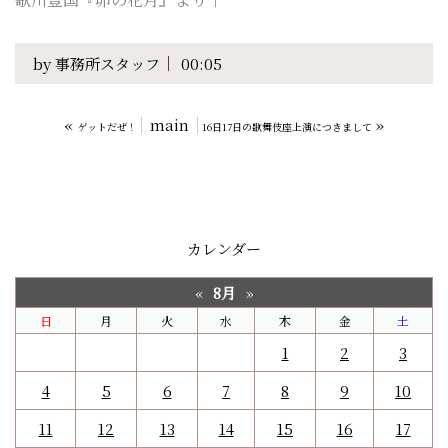
by
事務所スタッフ
00:05
«
main
»
ゲットだぜ！
16日17日の歌舞伎座上演につきまして
カレンダー
8月
«
»
日
月
火
水
木
金
土
1
2
3
4
5
6
7
8
9
10
11
12
13
14
15
16
17