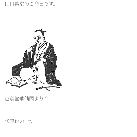
山口素堂のご命日です。
芭蕉堂歌仙図より↑
代表作の一つ