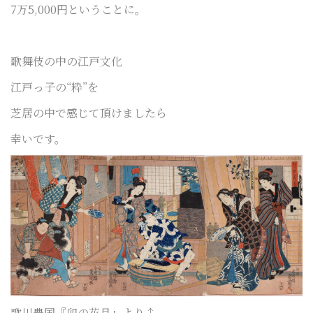
7万5,000円ということに。
歌舞伎の中の江戸文化
江戸っ子の“粋”を
芝居の中で感じて頂けましたら
幸いです。
歌川豊国『卯の花月』より↑