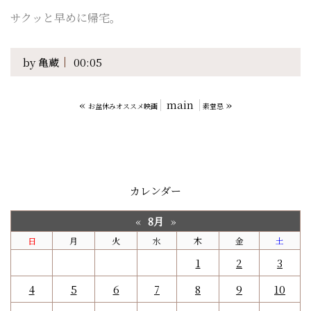
サクッと早めに帰宅。
by
亀蔵
00:05
«
main
»
お盆休みオススメ映画
素堂忌
カレンダー
8月
«
»
日
月
火
水
木
金
土
1
2
3
4
5
6
7
8
9
10