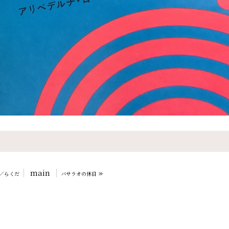
main
»
／らくだ
バサラオの休日