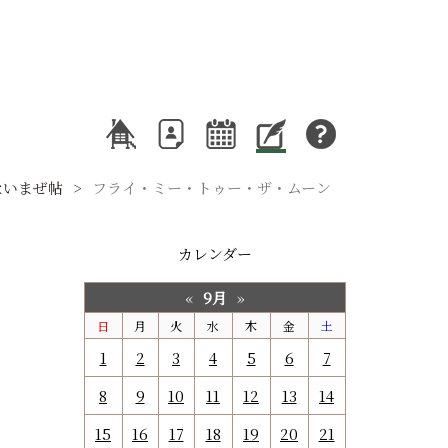
ないまぜ帖
フライ・ミー・トゥー・ザ・ムーン
カレンダー
9月
«
»
日
月
火
水
木
金
土
1
2
3
4
5
6
7
8
9
10
11
12
13
14
15
16
17
18
19
20
21