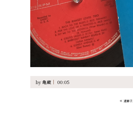
by
亀蔵
00:05
«
連獅子