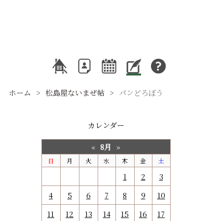
ホーム
松島屋ないまぜ帖
パンどろぼう
カレンダー
8月
«
»
日
月
火
水
木
金
土
1
2
3
4
5
6
7
8
9
10
11
12
13
14
15
16
17