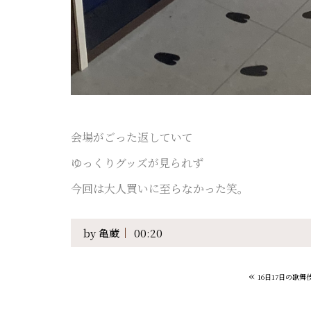
会場がごった返していて
ゆっくりグッズが見られず
今回は大人買いに至らなかった笑。
by
亀蔵
00:20
«
16日17日の歌