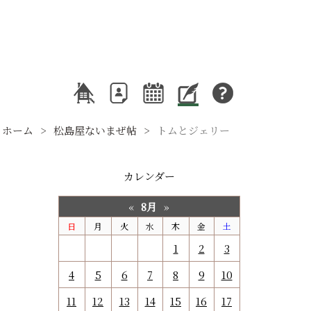
ホーム
松島屋ないまぜ帖
トムとジェリー
カレンダー
8月
«
»
日
月
火
水
木
金
土
1
2
3
4
5
6
7
8
9
10
11
12
13
14
15
16
17