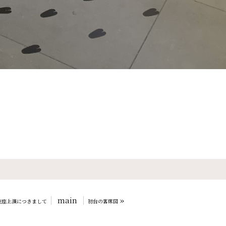
main
»
舞伎座上演につきまして
初台の客席図