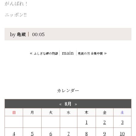
がんばれ！
ニッポン‼︎
by
亀蔵
00:05
«
main
»
ふしぎな岬の物語
鬼滅の刃 全集中展
カレンダー
8月
«
»
日
月
火
水
木
金
土
1
2
3
4
5
6
7
8
9
10